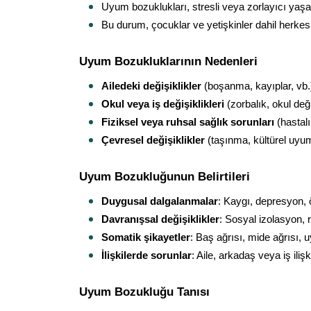
Uyum bozuklukları, stresli veya zorlayıcı yaşam
Bu durum, çocuklar ve yetişkinler dahil herkes 
Uyum Bozukluklarının Nedenleri
Ailedeki değişiklikler
 (boşanma, kayıplar, vb.
Okul veya iş değişiklikleri
 (zorbalık, okul deği
Fiziksel veya ruhsal sağlık sorunları
 (hastal
Çevresel değişiklikler
 (taşınma, kültürel uyu
Uyum Bozukluğunun Belirtileri
Duygusal dalgalanmalar
: Kaygı, depresyon, 
Davranışsal değişiklikler
: Sosyal izolasyon, r
Somatik şikayetler
: Baş ağrısı, mide ağrısı,
İlişkilerde sorunlar
: Aile, arkadaş veya iş ilişk
Uyum Bozukluğu Tanısı