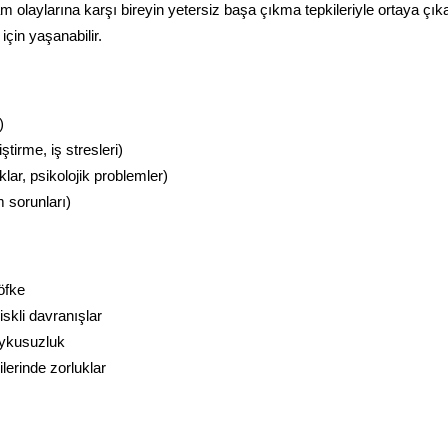
 olaylarına karşı bireyin yetersiz başa çıkma tepkileriyle ortaya çıka
için yaşanabilir.
)
ştirme, iş stresleri)
ıklar, psikolojik problemler)
m sorunları)
öfke
iskli davranışlar
 uykusuzluk
ilerinde zorluklar