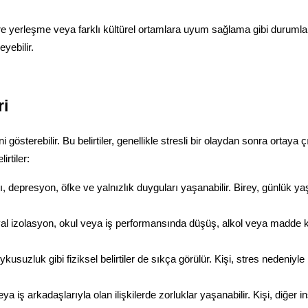
re yerleşme veya farklı kültürel ortamlara uyum sağlama gibi durumlar 
eyebilir.
ri
i gösterebilir. Bu belirtiler, genellikle stresli bir olaydan sonra ortaya
rtiler:
, depresyon, öfke ve yalnızlık duyguları yaşanabilir. Birey, günlük y
 izolasyon, okul veya iş performansında düşüş, alkol veya madde kulla
ykusuzluk gibi fiziksel belirtiler de sıkça görülür. Kişi, stres nedeniyle
eya iş arkadaşlarıyla olan ilişkilerde zorluklar yaşanabilir. Kişi, diğer 