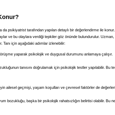
 Konur?
da psikiyatrist tarafından yapılan detaylı bir değerlendirme ile konur.
laylar ve bu olaylara verdiği tepkiler göz önünde bulundurulur. Uzman,
. Tanı için aşağıdaki adımlar izlenebilir:
r görüşme yaparak psikolojik ve duygusal durumunu anlamaya çalışır.
luğunun tanısını doğrulamak için psikolojik testler yapılabilir. Bu tes
eyin ailesel geçmişi, yaşam koşulları ve çevresel faktörler de değerlendi
yum bozukluğu, başka bir psikolojik rahatsızlığın belirtisi olabilir. Bu 