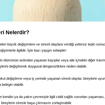
i Nelerdir?
büyük değişimlere ve stresli olaylara verdiği yetersiz tepki sonucu gel
imlerle ilgilidir. İşte bazı yaygın sebepler:
nin ölümünün ardından yaşanan kayıplar veya aile içindeki diğer travm
şlerini değiştirerek duygusal dengesizliklere neden olabilir.
okul değiştirme veya iş yerinde yaşanan stresli olaylar, bireylerin uyum 
elirgin olabilir.
in kendisi ya da yakın çevresiyle ilgili ciddi sağlık sorunları yaşamas
 bireylerin stresle başa çıkmasını zorlaştırabilir.